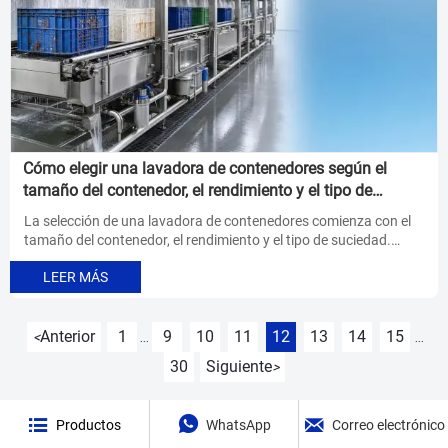
Cómo elegir una lavadora de contenedores según el
tamaño del contenedor, el rendimiento y el tipo de
suciedad
La selección de una lavadora de contenedores comienza con el
tamaño del contenedor, el rendimiento y el tipo de suciedad.
Aprenda a combinar el rendimiento de limpieza, la higiene y la
LEER MÁS
eficiencia para las líneas de procesamiento de alimentos.
Anterior
1
9
10
11
12
13
14
15
<
...
...
30
Siguiente
>



Productos
WhatsApp
Correo electrónico