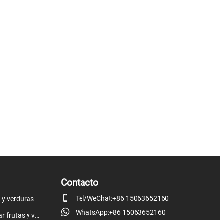
Contacto

Tel/WeChat:+86 15063652160
 y verduras

WhatsApp:+86 15063652160
Máquina para cortar frutas y verduras