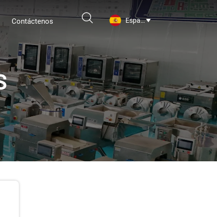

Español
Contáctenos

S