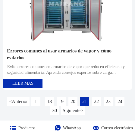
Errores comunes al usar armarios de vapor y cómo
evitarlos
Evite errores comunes en armarios de vapor que reducen eficiencia y
seguridad alimentaria. Aprenda consejos expertos sobre carga
adecuada, control de temperatura, mantenimiento y ahorro energético
LEER MÁS
de fabricantes directos.
Anterior
1
18
19
20
21
22
23
24
<
...
...
30
Siguiente
>



Productos
WhatsApp
Correo electrónico