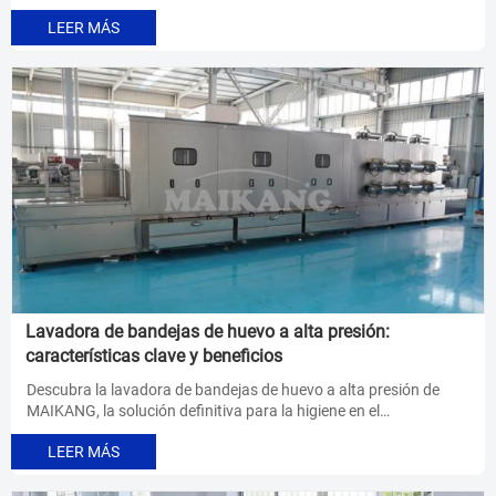
procesamiento de alimentos congelados. Conozca consejos
LEER MÁS
esenciales de mantenimiento para extender la vida útil del
equipo en un 30-50% mientras garantiza la eliminación del 99.7%
de las bacterias. ¡Optimice la higiene en su procesamiento de
alimentos hoy mismo!
Lavadora de bandejas de huevo a alta presión:
características clave y beneficios
Descubra la lavadora de bandejas de huevo a alta presión de
MAIKANG, la solución definitiva para la higiene en el
procesamiento de alimentos. Este equipo industrial combina
LEER MÁS
una limpieza potente (50-150 psi) con un manejo suave,
reduciendo el uso de agua en un 30-45% y cumpliendo con los
estrictos estándares de la FDA. Perfecto para combinar con