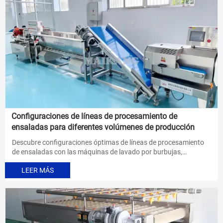
máquinas de vapor en túnel en el procesamiento de alimentos
congelados.
Configuraciones de líneas de procesamiento de
ensaladas para diferentes volúmenes de producción
Descubre configuraciones óptimas de líneas de procesamiento
de ensaladas con las máquinas de lavado por burbujas,
sistemas de corte de frutas y cortadoras de papas fritas de
LEER MÁS
MAIKANG para producción a gran escala. Ahorra un 30% con
precios directos de fábrica mientras aumentas la eficiencia para
cualquier volumen de producción.