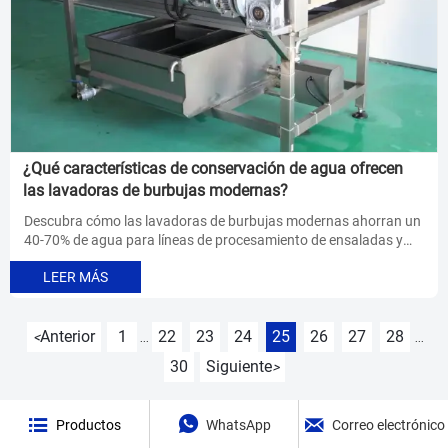
¿Qué características de conservación de agua ofrecen
las lavadoras de burbujas modernas?
Descubra cómo las lavadoras de burbujas modernas ahorran un
40-70% de agua para líneas de procesamiento de ensaladas y
cortadoras de papas fritas. Explore los sistemas de corte de
LEER MÁS
frutas de alta eficiencia de MAIKANG con precios directos de
fábrica.
Anterior
1
22
23
24
25
26
27
28
<
...
...
30
Siguiente
>



Productos
WhatsApp
Correo electrónico