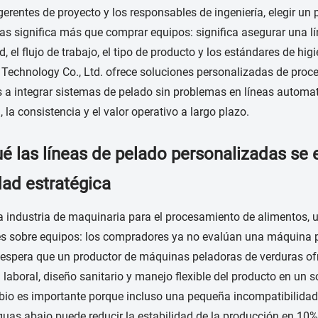
gerentes de proyecto y los responsables de ingeniería, elegir u
as significa más que comprar equipos: significa asegurar una lí
, el flujo de trabajo, el tipo de producto y los estándares de 
l Technology Co., Ltd. ofrece soluciones personalizadas de pro
 a integrar sistemas de pelado sin problemas en líneas automa
, la consistencia y el valor operativo a largo plazo.
é las líneas de pelado personalizadas se 
dad estratégica
a industria de maquinaria para el procesamiento de alimentos, 
es sobre equipos: los compradores ya no evalúan una máquina 
espera que un productor de máquinas peladoras de verduras ofr
a laboral, diseño sanitario y manejo flexible del producto en un s
io es importante porque incluso una pequeña incompatibilidad 
uas abajo puede reducir la estabilidad de la producción en 10% 