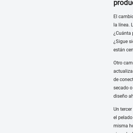
produ
El cambio
la línea.
¿Cuánta 
¿Sigue s
están cen
Otro camb
actualiza
de conect
secado o 
diseño ah
Un terce
el pelado
misma hoj