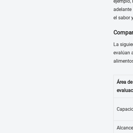
ejemplo, 
adelante 
el sabor 
Compara
La siguie
evalúan 
alimento
Área de
evaluac
Capaci
Alcance