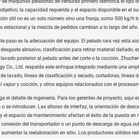
 de máquinas peladoras de verduras primero identifica el tipo de 
bjetivo, la capacidad requerida y el espacio disponible en el s
ción útil no es un solo número sino una franja, como 500 kg/h to 
o estacional y la mezcla de pedidos cambian a lo largo del año.
nte paso es la adecuación del equipo. El pelado rara vez está ai
l desgaste abrasivo, clasificación para retirar material dañado, e
 lavado posterior al pelado antes del corte o la cocción. Zhuch
gy Co., Ltd. respalda este enfoque integrado mediante una amp
de lavado, líneas de clasificación y secado, cortadoras, líneas
l vapor y cocción, y otros equipos relacionados con el procesa
ga el detalle de ingeniería. Para los gerentes de proyecto, aquí 
 o se introducen. Las alturas de interfaz, la orientación de desca
 y el espacio de mantenimiento afectan el éxito de la puesta e
 conexión del transportador o un punto de descarga de agua su
y aumentar la reelaboración en sitio. Los productores sólidos r