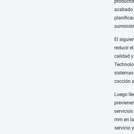
productor
acabado o
planifica
suministr
El siguie
reducir e
calidad y
Technolo
sistemas 
cocción a
Luego lle
previenen
servicios
mm en la
servicio 