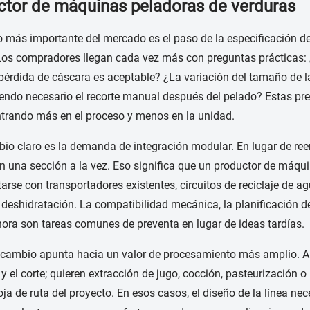
ctor de máquinas peladoras de verduras
 más importante del mercado es el paso de la especificación del 
 Los compradores llegan cada vez más con preguntas prácticas: 
pérdida de cáscara es aceptable? ¿La variación del tamaño de 
iendo necesario el recorte manual después del pelado? Estas p
trando más en el proceso y menos en la unidad.
io claro es la demanda de integración modular. En lugar de re
n una sección a la vez. Eso significa que un productor de máqu
arse con transportadores existentes, circuitos de reciclaje de 
deshidratación. La compatibilidad mecánica, la planificación de l
ora son tareas comunes de preventa en lugar de ideas tardías.
r cambio apunta hacia un valor de procesamiento más amplio. A
 y el corte; quieren extracción de jugo, cocción, pasteurización 
a de ruta del proyecto. En esos casos, el diseño de la línea ne