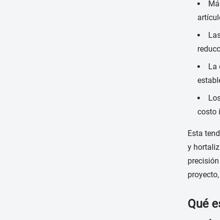
Más
artícul
Las
reducc
La 
establ
Los
costo 
Esta tend
y hortali
precisión
proyecto,
Qué e