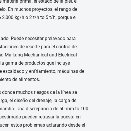
materia prima, el estado de la piel, el
uelo. En muchos proyectos, el rango de
2,000 kg/h o 2 t/h to 5 t/h, porque el
slado. Puede necesitar prelavado para
staciones de recorte para el control de
eng Maikang Mechanical and Electrical
lia gama de productos que incluye
 de escaldado y enfriamiento, máquinas de
miento de alimentos.
es donde muchos riesgos de la línea se
rga, el diseño del drenaje, la carga de
n marcha. Una discrepancia de 50 mm to 100
bestimado pueden retrasar la puesta en
educen estos problemas aclarando desde el