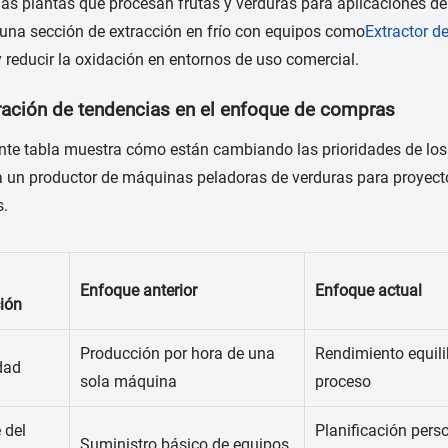
las plantas que procesan frutas y verduras para aplicaciones d
una sección de extracción en frío con equipos como
Extractor d
y reducir la oxidación en entornos de uso comercial.
ción de tendencias en el enfoque de compras
nte tabla muestra cómo están cambiando las prioridades de lo
a un productor de máquinas peladoras de verduras para proyec
s.
Enfoque anterior
Enfoque actual
ión
Producción por hora de una
Rendimiento equilib
dad
sola máquina
proceso
 del
Planificación perso
Suministro básico de equipos