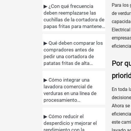
Para los 
▶ ¿Con qué frecuencia
deben reemplazarse las
de verdur
cuchillas de la cortadora de
capacidad
papas fritas para mantener
Electrica
la calidad del producto?
empresas
▶ Qué deben comparar los
eficiencia
compradores antes de
pedir una cortadora de
Por qu
patatas fritas de alta
capacidad
priori
▶ Cómo integrar una
lavadora comercial de
En toda l
verduras en una línea de
decision
procesamiento
Ahora se 
automatizada
eficienci
▶ Cómo reducir el
este camb
desperdicio y mejorar el
rendimiento con la
lavado ag