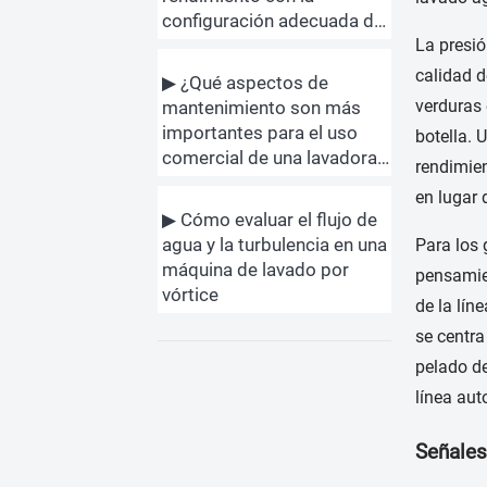
configuración adecuada de
La presió
la cortadora de patatas
fritas
calidad 
▶ ¿Qué aspectos de
verduras 
mantenimiento son más
importantes para el uso
botella. 
comercial de una lavadora
rendimien
de vegetales a largo plazo?
en lugar 
▶ Cómo evaluar el flujo de
agua y la turbulencia en una
Para los 
máquina de lavado por
pensamie
vórtice
de la lín
se centra
pelado de
línea au
Señales