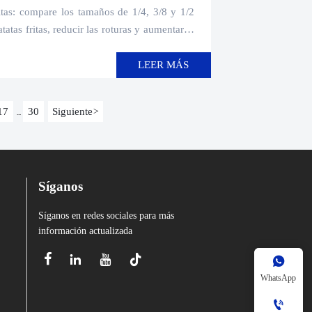
ritas: compare los tamaños de 1/4, 3/8 y 1/2
tatas fritas, reducir las roturas y aumentar la
LEER MÁS
17
30
Siguiente
>
...
Síganos
Síganos en redes sociales para más
información actualizada





WhatsApp
