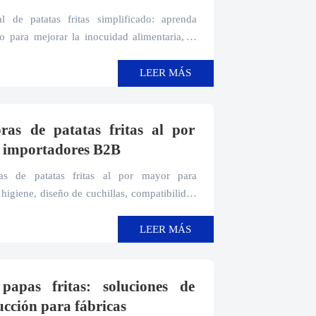
 de patatas fritas simplificado: aprenda
o para mejorar la inocuidad alimentaria, la
y la vida útil del equipo.
LEER MÁS
ras de patatas fritas al por
a importadores B2B
as de patatas fritas al por mayor para
igiene, diseño de cuchillas, compatibilidad
 un procesamiento de alimentos rentable.
LEER MÁS
papas fritas: soluciones de
ucción para fábricas