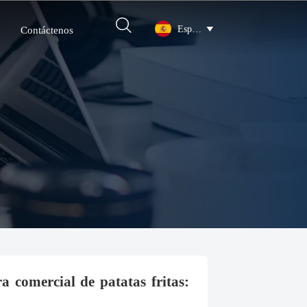

Español

Contáctenos
 comercial de patatas fritas: