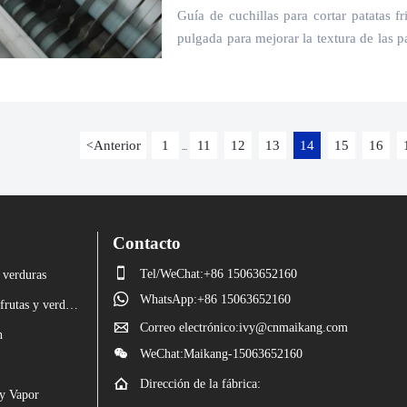
Guía de cuchillas para cortar patatas f
pulgada para mejorar la textura de las pa
eficiencia del procesamiento.
Anterior
1
11
12
13
14
15
16
<
...
Contacto

Tel/WeChat:+86 15063652160
 verduras

WhatsApp:+86 15063652160
Máquina para cortar frutas y verduras

Correo electrónico:ivy@cnmaikang.com
n

WeChat:Maikang-15063652160

Dirección de la fábrica:
y Vapor