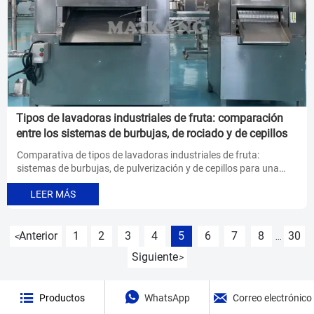
Tipos de lavadoras industriales de fruta: comparación
entre los sistemas de burbujas, de rociado y de cepillos
Comparativa de tipos de lavadoras industriales de fruta:
sistemas de burbujas, de pulverización y de cepillos para una
limpieza suave, un enjuague potente o la eliminación de la
LEER MÁS
suciedad más resistente. Encuentra la opción que mejor se
adapte a tu línea de procesamiento de fruta.
Anterior
1
2
3
4
5
6
7
8
30
<
...
Siguiente
>



Productos
WhatsApp
Correo electrónico