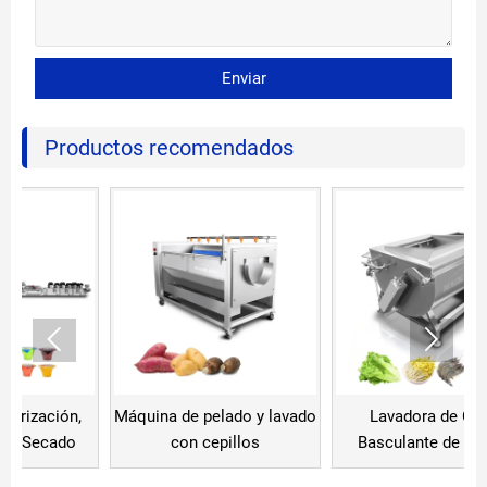
Enviar
Productos recomendados


Máquina de pelado y lavado
Lavadora de Cesta
M
con cepillos
Basculante de Vórtice