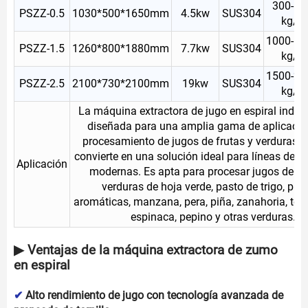
300-50
PSZZ-0.5
1030*500*1650mm
4.5kw
SUS304
kg/h
1000-15
PSZZ-1.5
1260*800*1880mm
7.7kw
SUS304
kg/h
1500-25
PSZZ-2.5
2100*730*2100mm
19kw
SUS304
kg/h
La máquina extractora de jugo en espiral indust
diseñada para una amplia gama de aplicacio
procesamiento de jugos de frutas y verduras, l
convierte en una solución ideal para líneas de p
Aplicación
modernas. Es apta para procesar jugos de jen
verduras de hoja verde, pasto de trigo, pla
aromáticas, manzana, pera, piña, zanahoria, tom
espinaca, pepino y otras verduras.
▶ Ventajas de la máquina extractora de zumo
en espiral
✔
Alto rendimiento de jugo con tecnología avanzada de